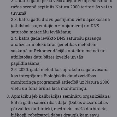
2.2. katru gadu piecu veco ābeļdārzu apsekošana to
ražas sezonā septiņās Natura 2000 teritorijās vai to
tuvumā;
2.3. katru gadu dravu postījumu vietu apsekošana
(atbilstoši saņemtajiem ziņojumiem) un DNS
saturošu materiālu ievākšana;
2.4. katra gada ievākto DNS saturošu paraugu
analīze ar molekulārās ģenētikas metodēm
saskaņā ar Rekomendācijās noteikto metodi un
atbilstošas datu bāzes izveide un tās
papildināšana;
2.5. 2020. gadā metodikas apraksta sagatavošana,
kas integrējams Bioloģiskās daudzveidības
monitoringa programmā attiecībā uz Natura 2000
vietu un fona brūnā lāča monitoringu.
Apmācību jeb kalibrācijas semināru organizēšana
katru gadu sabiedrības daļai (Dabas aizsardzības
pārvaldes darbinieki, mednieki, meža darbinieki,
biškopji, robežsargi, dabas draugi), kam savu