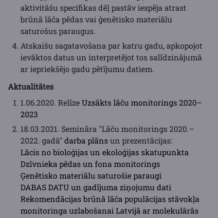
aktivitāšu specifikas dēļ pastāv iespēja atrast
brūnā lāča pēdas vai ģenētisko materiālu
saturošus paraugus.
Atskaišu sagatavošana par katru gadu, apkopojot
ievāktos datus un interpretējot tos salīdzinājumā
ar iepriekšējo gadu pētījumu datiem.
Aktualitātes
1.06.2020. Relīze
Uzsākts lāču monitorings 2020–
2023
18.03.2021. Semināra "Lāču monitorings 2020.–
2022. gadā"
darba plāns
un prezentācijas:
Lācis no bioloģijas un ekoloģijas skatupunkta
Dzīvnieka pēdas un fona monitorings
Ģenētisko materiālu saturošie paraugi
DABAS DATU un gadījuma ziņojumu dati
Rekomendācijas brūnā lāča populācijas stāvokļa
monitoringa uzlabošanai Latvijā ar molekulārās