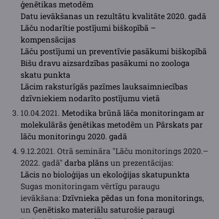
ģenētikas metodēm
Datu ievākšanas un rezultātu kvalitāte 2020. gadā
Lāču nodarītie postījumi biškopībā –
kompensācijas
Lāču postījumi un preventīvie pasākumi biškopībā
Bišu dravu aizsardzības pasākumi no zoologa
skatu punkta
Lācim raksturīgās pazīmes lauksaimniecības
dzīvniekiem nodarīto postījumu vietā
10.04.2021.
Metodika brūnā lāča monitoringam ar
molekulārās ģenētikas metodēm
un
Pārskats par
lāču monitoringu 2020. gadā
9.12.2021. Otrā semināra "Lāču monitorings 2020.–
2022. gadā"
darba plāns
un prezentācijas:
Lācis no bioloģijas un ekoloģijas skatupunkta
Sugas monitoringam vērtīgu paraugu
ievākšana:
Dzīvnieka pēdas un fona monitorings
,
un
Ģenētisko materiālu saturošie paraugi