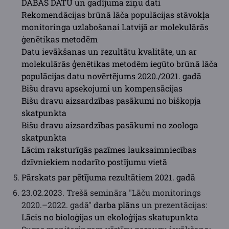
DABAS DATU un gadījuma ziņu dati
Rekomendācijas brūnā lāča populācijas stāvokļa
monitoringa uzlabošanai Latvijā ar molekulārās
ģenētikas metodēm
Datu ievākšanas un rezultātu kvalitāte, un ar
molekulārās ģenētikas metodēm iegūto brūnā lāča
populācijas datu novērtējums 2020./2021. gadā
Bišu dravu apsekojumi un kompensācijas
Bišu dravu aizsardzības pasākumi no biškopja
skatpunkta
Bišu dravu aizsardzības pasākumi no zoologa
skatpunkta
Lācim raksturīgās pazīmes lauksaimniecības
dzīvniekiem nodarīto postījumu vietā
Pārskats par pētījuma rezultātiem 2021. gadā
23.02.2023. Trešā semināra "Lāču monitorings
2020.–2022. gadā"
darba plāns
un prezentācijas:
Lācis no bioloģijas un ekoloģijas skatupunkta