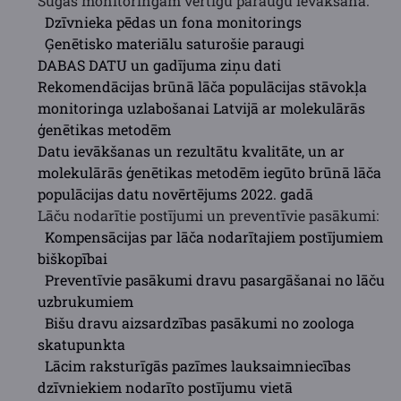
Sugas monitoringam vērtīgu paraugu ievākšana:
Dzīvnieka pēdas un fona monitorings
Ģenētisko materiālu saturošie paraugi
DABAS DATU un gadījuma ziņu dati
Rekomendācijas brūnā lāča populācijas stāvokļa
monitoringa uzlabošanai Latvijā ar molekulārās
ģenētikas metodēm
Datu ievākšanas un rezultātu kvalitāte, un ar
molekulārās ģenētikas metodēm iegūto brūnā lāča
populācijas datu novērtējums 2022. gadā
Lāču nodarītie postījumi un preventīvie pasākumi:
Kompensācijas par lāča nodarītajiem postījumiem
biškopībai
Preventīvie pasākumi dravu pasargāšanai no lāču
uzbrukumiem
Bišu dravu aizsardzības pasākumi no zoologa
skatupunkta
Lācim raksturīgās pazīmes lauksaimniecības
dzīvniekiem nodarīto postījumu vietā