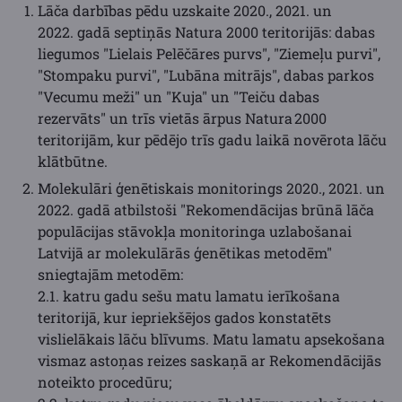
Lāča darbības pēdu uzskaite 2020., 2021. un
2022. gadā septiņās Natura 2000 teritorijās: dabas
liegumos "Lielais Pelēčāres purvs", "Ziemeļu purvi",
"Stompaku purvi", "Lubāna mitrājs", dabas parkos
"Vecumu meži" un "Kuja" un "Teiču dabas
rezervāts" un trīs vietās ārpus Natura 2000
teritorijām, kur pēdējo trīs gadu laikā novērota lāču
klātbūtne.
Molekulāri ģenētiskais monitorings 2020., 2021. un
2022. gadā atbilstoši "Rekomendācijas brūnā lāča
populācijas stāvokļa monitoringa uzlabošanai
Latvijā ar molekulārās ģenētikas metodēm"
sniegtajām metodēm:
2.1. katru gadu sešu matu lamatu ierīkošana
teritorijā, kur iepriekšējos gados konstatēts
vislielākais lāču blīvums. Matu lamatu apsekošana
vismaz astoņas reizes saskaņā ar Rekomendācijās
noteikto procedūru;