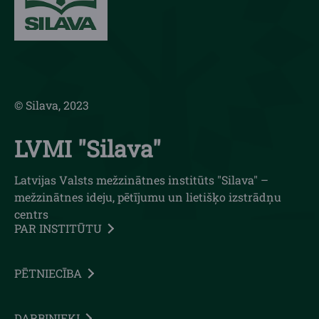
© Silava, 2023
LVMI "Silava"
Latvijas Valsts mežzinātnes institūts "Silava" –
mežzinātnes ideju, pētījumu un lietišķo izstrādņu
centrs
PAR INSTITŪTU
PĒTNIECĪBA
DARBINIEKI