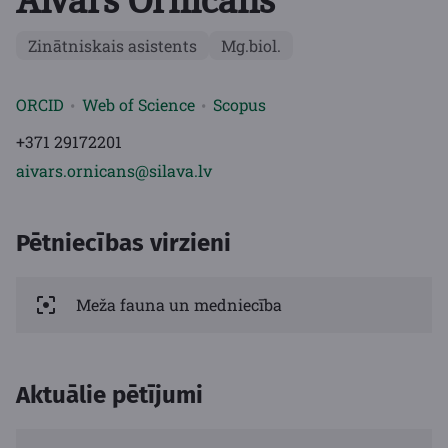
Aivars Ornicāns
Zinātniskais asistents
Mg.biol.
ORCID
Web of Science
Scopus
+371 29172201
aivars.ornicans@silava.lv
Pētniecības virzieni
Meža fauna un medniecība
Aktuālie pētījumi