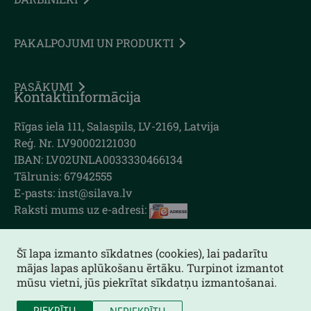
PAKALPOJUMI UN PRODUKTI
PASĀKUMI
Kontaktinformācija
Rīgas iela 111, Salaspils, LV-2169, Latvija
Reģ. Nr. LV90002121030
IBAN: LV02UNLA0033330466134
Tālrunis: 67942555
E-pasts: inst@silava.lv
Raksti mums uz e-adresi:
Šī lapa izmanto sīkdatnes (cookies), lai padarītu
mājas lapas aplūkošanu ērtāku. Turpinot izmantot
Lapas karte
mūsu vietni, jūs piekrītat sīkdatņu izmantošanai.
Piekļūstamības paziņojums