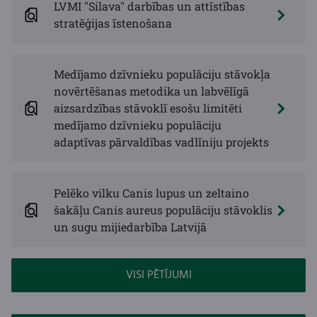
LVMI "Silava" darbības un attīstības
stratēģijas īstenošana
Medījamo dzīvnieku populāciju stāvokļa
novērtēšanas metodika un labvēlīgā
aizsardzības stāvoklī esošu limitēti
medījamo dzīvnieku populāciju
adaptīvas pārvaldības vadlīniju projekts
Pelēko vilku Canis lupus un zeltaino
šakāļu Canis aureus populāciju stāvoklis
un sugu mijiedarbība Latvijā
VISI PĒTĪJUMI