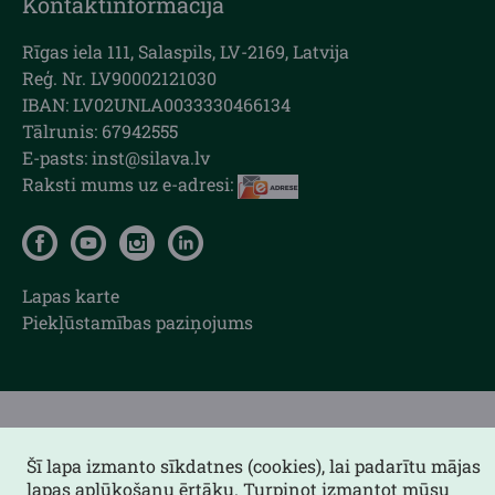
Kontaktinformācija
Rīgas iela 111, Salaspils, LV-2169, Latvija
Reģ. Nr. LV90002121030
IBAN: LV02UNLA0033330466134
Tālrunis: 67942555
E-pasts: inst@silava.lv
Raksti mums uz e-adresi:
Lapas karte
Piekļūstamības paziņojums
Šī lapa izmanto sīkdatnes (cookies), lai padarītu mājas
lapas aplūkošanu ērtāku. Turpinot izmantot mūsu