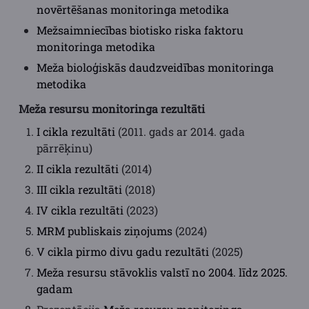
novērtēšanas monitoringa metodika
Mežsaimniecības biotisko riska faktoru
monitoringa metodika
Meža bioloģiskās daudzveidības monitoringa
metodika
Meža resursu monitoringa rezultāti
I cikla rezultāti
(2011. gads ar 2014. gada
pārrēķinu)
II cikla rezultāti
(2014)
III cikla rezultāti
(2018)
IV cikla rezultāti
(2023)
MRM publiskais ziņojums
(2024)
V cikla pirmo divu gadu rezultāti
(2025)
Meža resursu stāvoklis valstī no 2004. līdz 2025.
gadam