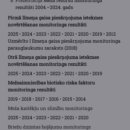
Prezentācija
Meža resursu monitoringa
rezultāti 2004.–2024. gads
Pirmā līmeņa gaisa piesārņojuma ietekmes
novērtēšanas monitoringa rezultāti
2025
•
2024
•
2023
•
2022
•
2021
•
2020
•
2019
•
2012
Uzmērīto I līmeņa gaisa piesārņojuma monitoringa
parauglaukumu saraksts (2018)
Otrā līmeņa gaisa piesārņojuma ietekmes
novērtēšanas monitoringa rezultāti
2025
•
2024
•
2023
•
2022
•
2021
•
2020
•
2019
Mežsaimniecības biotisko riska faktoru
monitoringa rezultāti
2019
•
2018
•
2017
•
2016
•
2015
•
2014
Meža kaitēkļu un slimību monitorings
2025
•
2024
•
2023
•
2022
•
2021
•
2020
Briežu dzimtas bojājumu monitorings