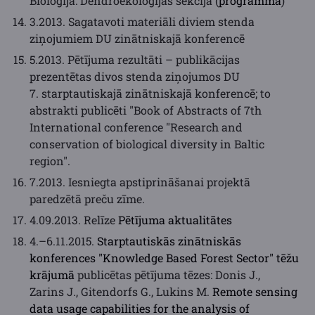
Bioloģija: Dendroekoloģijas sekcijā (
programma
)
3.2013. Sagatavoti materiāli diviem stenda
ziņojumiem DU zinātniskajā konferencē
5.2013. Pētījuma rezultāti – publikācijas
prezentētas divos stenda ziņojumos DU
7. starptautiskajā zinātniskajā konferencē; to
abstrakti publicēti "Book of Abstracts of 7th
International conference "Research and
conservation of biological diversity in Baltic
region".
7.2013. Iesniegta apstiprināšanai projektā
paredzētā preču zīme.
4.09.2013. Relīze
Pētījuma aktualitātes
4.–6.11.2015.
Starptautiskās zinātniskās
konferences "Knowledge Based Forest Sector" tēžu
krājumā
publicētas pētījuma tēzes: Donis J.,
Zarins J., Gitendorfs G., Lukins M.
Remote sensing
data usage capabilities for the analysis of