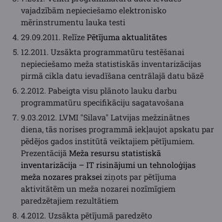
vajadzībām nepieciešamo elektronisko
mērinstrumentu lauka testi
29.09.2011. Relīze
Pētījuma aktualitātes
12.2011. Uzsākta programmatūru testēšanai
nepieciešamo meža statistiskās inventarizācijas
pirmā cikla datu ievadīšana centrālajā datu bāzē
2.2012. Pabeigta visu plānoto lauku darbu
programmatūru specifikāciju sagatavošana
9.03.2012. LVMI "Silava" Latvijas mežzinātnes
diena, tās norises programmā iekļaujot apskatu par
pēdējos gados institūtā veiktajiem pētījumiem.
Prezentācijā
Meža resursu statistiskā
inventarizācija – IT risinājumi un tehnoloģijas
meža nozares praksei
ziņots par pētījuma
aktivitātēm un meža nozarei nozīmīgiem
paredzētajiem rezultātiem
4.2012. Uzsākta pētījumā paredzēto