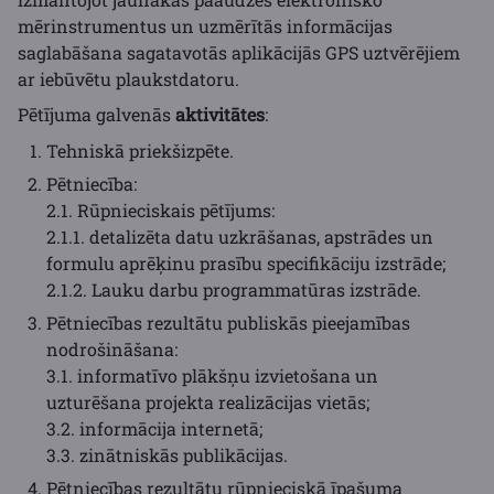
mērinstrumentus un uzmērītās informācijas
saglabāšana sagatavotās aplikācijās GPS uztvērējiem
ar iebūvētu plaukstdatoru.
Pētījuma galvenās
aktivitātes
:
Tehniskā priekšizpēte.
Pētniecība:
2.1. Rūpnieciskais pētījums:
2.1.1. detalizēta datu uzkrāšanas, apstrādes un
formulu aprēķinu prasību specifikāciju izstrāde;
2.1.2. Lauku darbu programmatūras izstrāde.
Pētniecības rezultātu publiskās pieejamības
nodrošināšana:
3.1. informatīvo plākšņu izvietošana un
uzturēšana projekta realizācijas vietās;
3.2. informācija internetā;
3.3. zinātniskās publikācijas.
Pētniecības rezultātu rūpnieciskā īpašuma