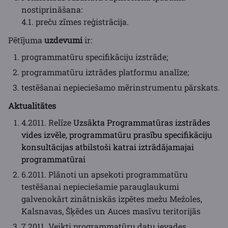
nostiprināšana:
4.1. preču zīmes reģistrācija.
Pētījuma
uzdevumi
ir:
programmatūru specifikāciju izstrāde;
programmatūru iztrādes platformu analīze;
testēšanai nepieciešamo mērinstrumentu pārskats.
Aktualitātes
4.2011. Relīze
Uzsākta Programmatūras izstrādes
vides izvēle, programmatūru prasību specifikāciju
konsultācijas atbilstoši katrai iztrādājamajai
programmatūrai
6.2011. Plānoti un apsekoti programmatūru
testēšanai nepieciešamie parauglaukumi
galvenokārt zinātniskās izpētes mežu Mežoles,
Kalsnavas, Šķēdes un Auces masīvu teritorijās
7.2011. Veikti programmatūru datu ievades