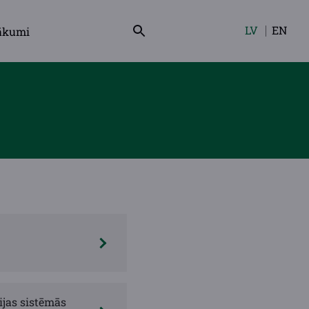
LV
EN
ākumi
Izvēlieties
valodu
ijas sistēmās