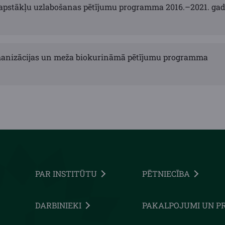
apstākļu uzlabošanas pētījumu programma 2016.–2021. ga
anizācijas un meža biokurināmā pētījumu programma
PAR INSTITŪTU
PĒTNIECĪBA
DARBINIEKI
PAKALPOJUMI UN P