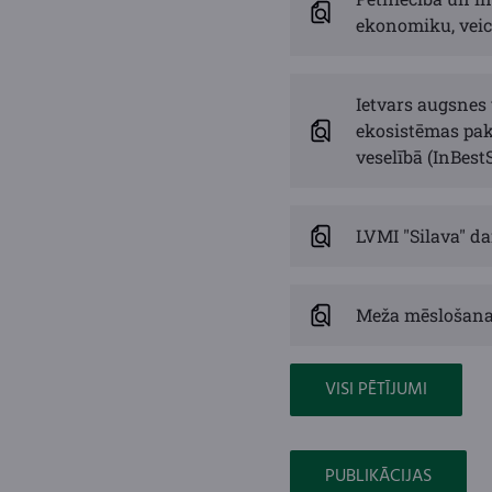
ekonomiku, veic
Ietvars augsnes 
ekosistēmas pak
veselībā (InBestS
LVMI "Silava" da
Meža mēslošana
VISI PĒTĪJUMI
PUBLIKĀCIJAS