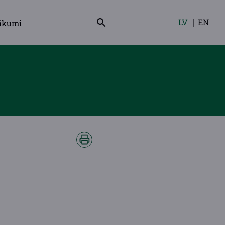
LV
EN
ākumi
Izvēlieties
valodu