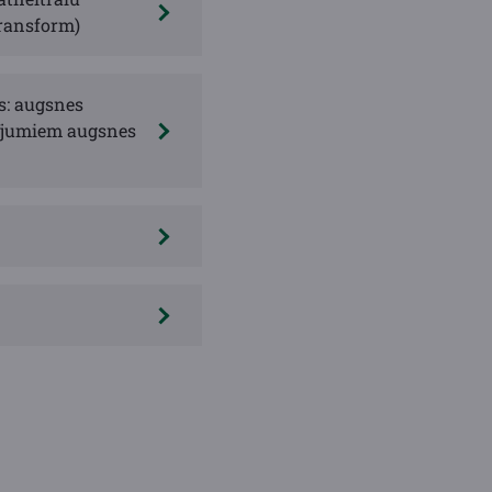
Transform)
s: augsnes
dījumiem augsnes