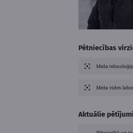
Pētniecības virzi
Meža tehnoloģij
Meža vides labor
Aktuālie pētījum
Pētniecībā un in