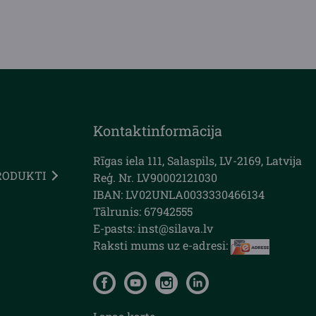
Kontaktinformācija
Rīgas iela 111, Salaspils, LV-2169, Latvija
RODUKTI
Reģ. Nr. LV90002121030
IBAN: LV02UNLA0033330466134
Tālrunis: 67942555
E-pasts: inst@silava.lv
Raksti mums uz e-adresi: