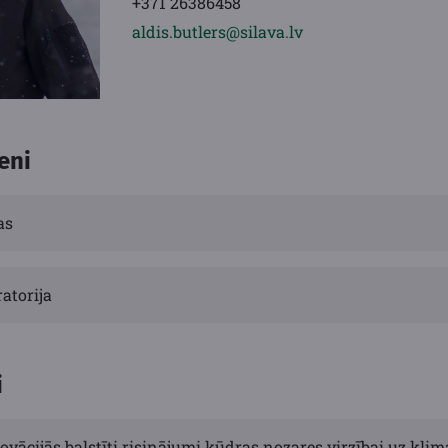
+371 26386458
aldis.butlers@silava.lv
eni
as
atorija
i
ovācijās balstīti risinājumi kūdras nozares virzībai uz klim