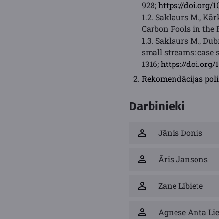
928;
https://doi.org/
1.2. Saklaurs M., Kā
Carbon Pools in the R
1.3. Saklaurs M., Dub
small streams: case s
1316;
https://doi.org
Rekomendācijas poli
Darbinieki
Jānis Donis
Āris Jansons
Zane Lībiete
Agnese Anta Li