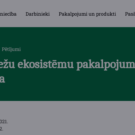
niecība
Darbinieki
Pakalpojumi un produkti
Pas
Pētījumi
žu ekosistēmu pakalpoju
a
021.
2.