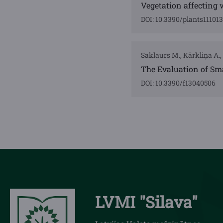
Vegetation affecting w
DOI: 10.3390/plants11101
Saklaurs M., Kārkliņa A., 
The Evaluation of Sm
DOI: 10.3390/f13040506
LVMI "Silava"