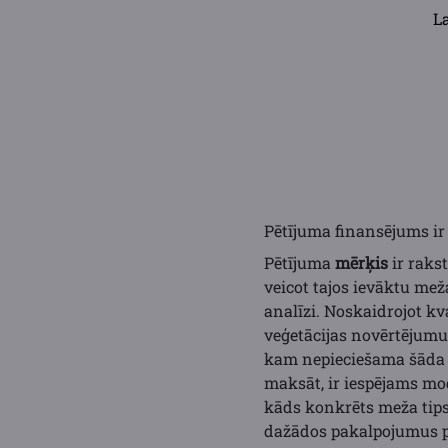
L
Pētījuma finansējums ir
Pētījuma
mērķis
ir raks
veicot tajos ievāktu me
analīzi. Noskaidrojot k
veģetācijas novērtējumu
kam nepieciešama šāda v
maksāt, ir iespējams m
kāds konkrēts meža tips 
dažādos pakalpojumus pa