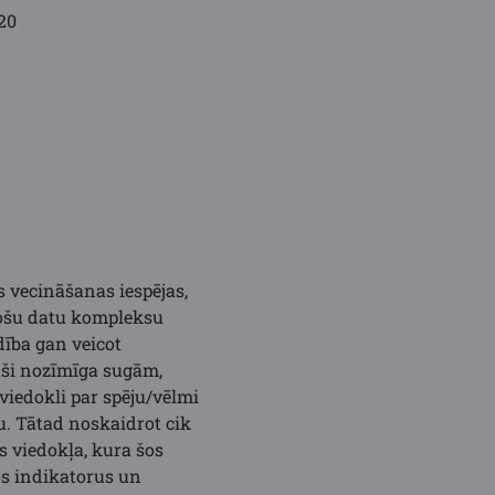
20
 vecināšanas iespējas,
jošu datu kompleksu
dība gan veicot
aši nozīmīga sugām,
viedokli par spēju/vēlmi
. Tātad noskaidrot cik
s viedokļa, kura šos
s indikatorus un