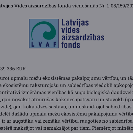
atvijas Vides aizsardzības fonda
vienošanās Nr. 1-08/159/20
 39 336 EUR.
turot upmalu mežu ekosistēmas pakalpojumu vērtību, un tās
ža ekosistēmu raksturojošu un sabiedrības viedokli apkopo
vantitatīvi izmērāmas vienības kā sugu bioloģiskā daudzvei
, gan nosakot atmirušās koksnes īpatsvaru un stāvokli (īp
ide), gan kokaudzes sastāvu, un noskaidrojot sabiedrības 
odelēt dažādu upmalu mežu ekosistēmu pakalpojumu vērtību
ir ar augstāku vai zemāku vērtību, raugoties no sabiedrība
tērē maksājot vai nemaksājot par tiem. Piemērojot minēto