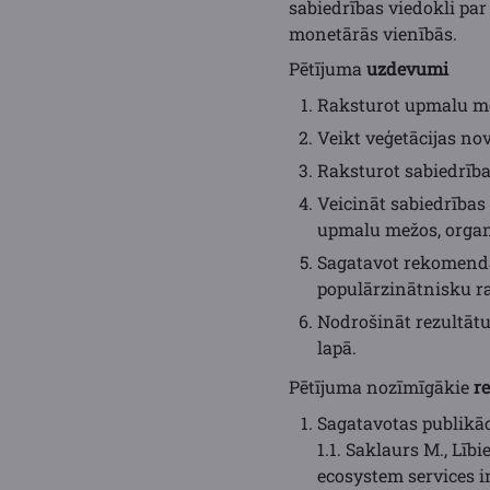
sabiedrības viedokli pa
monetārās vienībās.
Pētījuma
uzdevumi
Raksturot upmalu me
Veikt veģetācijas n
Raksturot sabiedrība
Veicināt sabiedrības
upmalu mežos, organi
Sagatavot rekomendāc
populārzinātnisku ra
Nodrošināt rezultāt
lapā.
Pētījuma nozīmīgākie
re
Sagatavotas publikāc
1.1. Saklaurs M., Lībi
ecosystem services in