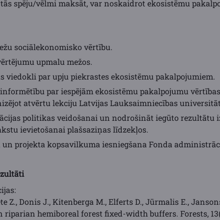
r tās spēju/vēlmi maksāt, var noskaidrot ekosistēmu pakalp
žu sociālekonomisko vērtību.
ovērtējumu upmalu mežos.
s viedokli par upju piekrastes ekosistēmu pakalpojumiem.
 informētību par iespējām ekosistēmu pakalpojumu vērtības
zējot atvērtu lekciju Latvijas Lauksaimniecības universitāt
ijas politikas veidošanai un nodrošināt iegūto rezultātu i
kstu ievietošanai plašsaziņas līdzekļos.
u un projekta kopsavilkuma iesniegšana Fonda administrāci
zultāti
ijas:
ete Z., Donis J., Kitenberga M., Elferts D., Jūrmalis E., Janso
 riparian hemiboreal forest fixed-width buffers. Forests, 13