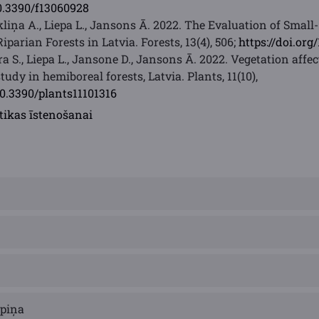
10.3390/f13060928
rkliņa A., Liepa L., Jansons Ā. 2022. The Evaluation of Sma
iparian Forests in Latvia. Forests, 13(4), 506;
https://doi.org
ra S., Liepa L., Jansone D., Jansons Ā. 2022. Vegetation affe
tudy in hemiboreal forests, Latvia. Plants, 11(10),
/10.3390/plants11101316
tikas īstenošanai
epiņa