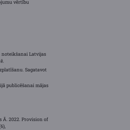
ojumu vērtību
 noteikšanai Latvijas
ē.
zplatīšanu. Sagatavot
jā publicēšanai mājas
ns Ā. 2022. Provision of
(6),