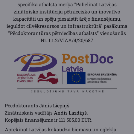
specifikā atbalsta mērķa "Palielināt Latvijas
zinātnisko institūciju pētniecisko un inovatīvo
kapacitāti un spēju piesaistīt ārējo finansējumu,
ieguldot cilvēkresursos un infrastruktūrā" pasākuma
"Pēcdoktorantūras pētniecības atbalsts”
vienošanās
Nr. 1.1.2/VIAA/4/20/687
Pēcdoktorants
Jānis Liepiņš
.
Zinātniskais vadītājs
Andis Lazdiņš
.
Kopējais finansējums ir 111 505,00 EUR.
Aprēķinot Latvijas kokaudžu biomasu un oglekļa