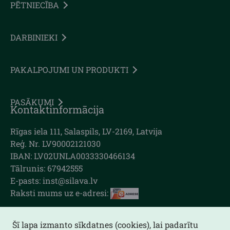
PĒTNIECĪBA
DARBINIEKI
PAKALPOJUMI UN PRODUKTI
PASĀKUMI
Kontaktinformācija
Rīgas iela 111, Salaspils, LV-2169, Latvija
Reģ. Nr. LV90002121030
IBAN: LV02UNLA0033330466134
Tālrunis: 67942555
E-pasts: inst@silava.lv
Raksti mums uz e-adresi:
Šī lapa izmanto sīkdatnes (cookies), lai padarītu