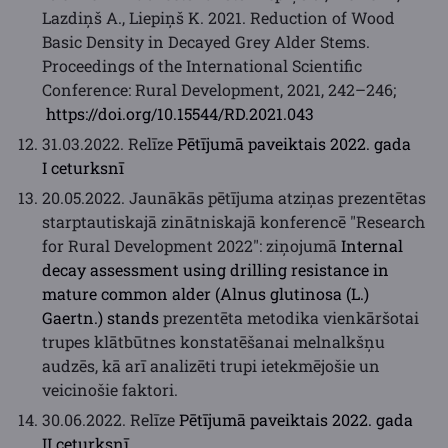
Lazdiņš A., Liepiņš K. 2021. Reduction of Wood
Basic Density in Decayed Grey Alder Stems.
Proceedings of the International Scientific
Conference: Rural Development, 2021, 242–246;
https://doi.org/10.15544/RD.2021.043
31.03.2022. Relīze
Pētījumā paveiktais 2022. gada
I ceturksnī
20.05.2022. Jaunākās pētījuma atziņas prezentētas
starptautiskajā zinātniskajā konferencē "Research
for Rural Development 2022": ziņojumā
Internal
decay assessment using drilling resistance in
mature common alder (Alnus glutinosa (L.)
Gaertn.) stands
prezentēta metodika vienkāršotai
trupes klātbūtnes konstatēšanai melnalkšņu
audzēs, kā arī analizēti trupi ietekmējošie un
veicinošie faktori.
30.06.2022. Relīze
Pētījumā paveiktais 2022. gada
II ceturksnī