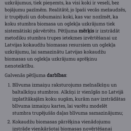
uzkrājumus, tiek pieņemts, ka visi koki ir veseli, bez
bojājumu pazīmēm. Realitātē, jo īpaši vecās mežaudzēs,
ir trupējuši un dobumaini koki, kas var nozīmēt, ka
koku stumbra biomasa un oglekļa uzkrājums tiek
sistemātiski pārvērtēts. Pētījuma
mērķis
ir izstrādāt
metodiku stumbra trupes ietekmes izvērtēšanai uz
Latvijas kokaudžu biomasas resursiem un oglekļa
uzkrājumu, lai samazinātu Latvijas kokaudžu
biomasas un oglekļa uzkrājumu aprēķinu
nenoteiktību.
Galvenās pētījuma
darbības
:
Blīvuma izmaiņu raksturojums melnalkšņu un
baltalkšņu stumbros. Alkšņi ir vienīgās no Latvijā
izplatītākajām koku sugām, kurām nav izstrādātas
blīvuma izmaiņu kartes, lai varētu modelēt
stumbra trupējušās daļas blīvuma samazinājumu;
Kokaudžu biomasas pārrēķina vienādojumu
izstrāde vienkāršotai biomasas novērtēšanai