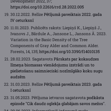
Development 2022, 37;
https://doi.org/10.22616/rrd.28.2022.005
30.12.2022. Relīze
Pētījumā paveiktais 2022. gada
IV ceturksnī
11.01.2023. Publicēts raksts: Liepiņš K., Liepiņš J.,
Ivanovs J., Bārdule A., Jansone L., Jansons Ā. 2023.
Variation in the Basic Density of the Tree
Components of Gray Alder and Common Alder.
Forests, 14, 135;
https://doi.org/10.3390/f14010135
28.02.2023. Sagatavots
Pārskats par kokaudzes
līmeņa biomasas vienādojumu izstrādi un to
pielietošanu saimnieciski nozīmīgāko koku sugu
audzēm
31.03.2023. Relīze
Pētījumā paveiktais 2023. gada
I ceturksnī
31.05.2023. Pētījuma ietvaros sagatavota
podkāsta
epizode "Cik daudz oglekļa glabājam savos mežos"
.
29.06.2023. Informatīvajā izdevumā meža