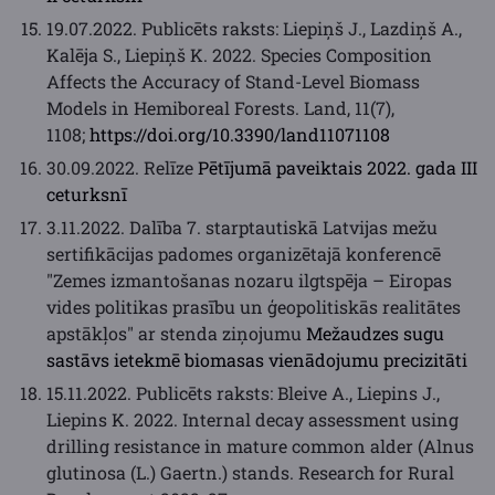
19.07.2022. Publicēts raksts: Liepiņš J., Lazdiņš A.,
Kalēja S., Liepiņš K. 2022. Species Composition
Affects the Accuracy of Stand-Level Biomass
Models in Hemiboreal Forests. Land, 11(7),
1108;
https://doi.org/10.3390/land11071108
30.09.2022. Relīze
Pētījumā paveiktais 2022. gada III
ceturksnī
3.11.2022. Dalība 7. starptautiskā Latvijas mežu
sertifikācijas padomes organizētajā konferencē
"Zemes izmantošanas nozaru ilgtspēja – Eiropas
vides politikas prasību un ģeopolitiskās realitātes
apstākļos" ar stenda ziņojumu
Mežaudzes sugu
sastāvs ietekmē biomasas vienādojumu precizitāti
15.11.2022. Publicēts raksts: Bleive A., Liepins J.,
Liepins K. 2022. Internal decay assessment using
drilling resistance in mature common alder (Alnus
glutinosa (L.) Gaertn.) stands. Research for Rural