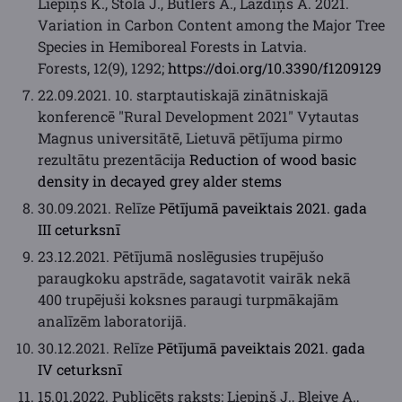
Liepiņš K., Stola J., Butlers A., Lazdiņš A. 2021.
Variation in Carbon Content among the Major Tree
Species in Hemiboreal Forests in Latvia.
Forests, 12(9), 1292;
https://doi.org/10.3390/f1209129
22.09.2021. 10. starptautiskajā zinātniskajā
konferencē "Rural Development 2021" Vytautas
Magnus universitātē, Lietuvā pētījuma pirmo
rezultātu prezentācija
Reduction of wood basic
density in decayed grey alder stems
30.09.2021. Relīze
Pētījumā paveiktais 2021. gada
III ceturksnī
23.12.2021. Pētījumā noslēgusies trupējušo
paraugkoku apstrāde, sagatavotit vairāk nekā
400 trupējuši koksnes paraugi turpmākajām
analīzēm laboratorijā.
30.12.2021. Relīze
Pētījumā paveiktais 2021. gada
IV ceturksnī
15.01.2022. Publicēts raksts: Liepiņš J., Bleive A.,