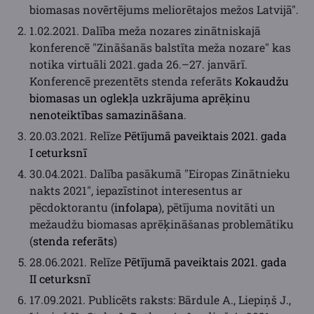
biomasas novērtējums meliorētajos mežos Latvijā".
1.02.2021. Dalība meža nozares zinātniskajā
konferencē "Zināšanās balstīta meža nozare" kas
notika virtuāli 2021. gada 26.–27. janvārī.
Konferencē prezentēts stenda referāts
Kokaudžu
biomasas un oglekļa uzkrājuma aprēķinu
nenoteiktības samazināšana
.
20.03.2021. Relīze
Pētījumā paveiktais 2021. gada
I ceturksnī
30.04.2021. Dalība pasākumā "Eiropas Zinātnieku
nakts 2021", iepazīstinot interesentus ar
pēcdoktorantu (
infolapa
), pētījuma novitāti un
mežaudžu biomasas aprēķināšanas problemātiku
(
stenda referāts
)
28.06.2021. Relīze
Pētījumā paveiktais 2021. gada
II ceturksnī
17.09.2021. Publicēts raksts: Bārdule A., Liepiņš J.,