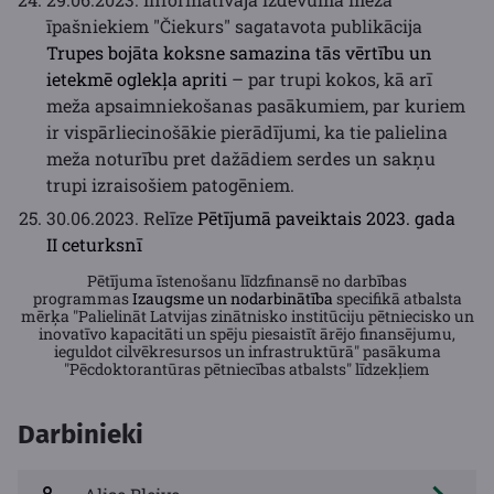
īpašniekiem "Čiekurs" sagatavota publikācija
Trupes bojāta koksne samazina tās vērtību un
ietekmē oglekļa apriti
– par trupi kokos, kā arī
meža apsaimniekošanas pasākumiem, par kuriem
ir vispārliecinošākie pierādījumi, ka tie palielina
meža noturību pret dažādiem serdes un sakņu
trupi izraisošiem patogēniem.
30.06.2023. Relīze
Pētījumā paveiktais 2023. gada
II ceturksnī
Pētījuma īstenošanu līdzfinansē no darbības
programmas
Izaugsme un nodarbinātība
specifikā atbalsta
mērķa "Palielināt Latvijas zinātnisko institūciju pētniecisko un
inovatīvo kapacitāti un spēju piesaistīt ārējo finansējumu,
ieguldot cilvēkresursos un infrastruktūrā" pasākuma
"Pēcdoktorantūras pētniecības atbalsts" līdzekļiem
Darbinieki