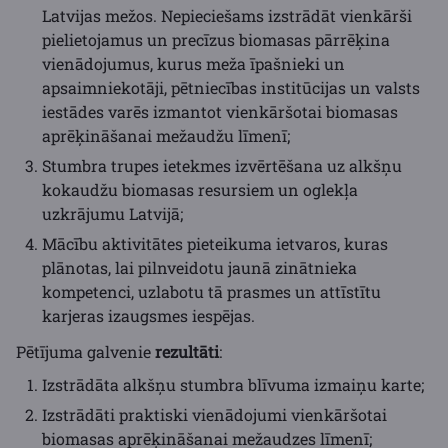
Latvijas mežos. Nepieciešams izstrādāt vienkārši
pielietojamus un precīzus biomasas pārrēķina
vienādojumus, kurus meža īpašnieki un
apsaimniekotāji, pētniecības institūcijas un valsts
iestādes varēs izmantot vienkāršotai biomasas
aprēķināšanai mežaudžu līmenī;
Stumbra trupes ietekmes izvērtēšana uz alkšņu
kokaudžu biomasas resursiem un oglekļa
uzkrājumu Latvijā;
Mācību aktivitātes pieteikuma ietvaros, kuras
plānotas, lai pilnveidotu jaunā zinātnieka
kompetenci, uzlabotu tā prasmes un attīstītu
karjeras izaugsmes iespējas.
Pētījuma galvenie
rezultāti
:
Izstrādāta alkšņu stumbra blīvuma izmaiņu karte;
Izstrādāti praktiski vienādojumi vienkāršotai
biomasas aprēķināšanai mežaudzes līmenī;