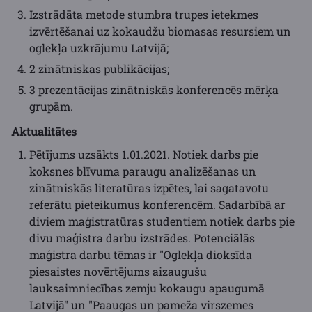
Izstrādāta metode stumbra trupes ietekmes
izvērtēšanai uz kokaudžu biomasas resursiem un
oglekļa uzkrājumu Latvijā;
2 zinātniskas publikācijas;
3 prezentācijas zinātniskās konferencēs mērķa
grupām.
Aktualitātes
Pētījums uzsākts 1.01.2021. Notiek darbs pie
koksnes blīvuma paraugu analizēšanas un
zinātniskās literatūras izpētes, lai sagatavotu
referātu pieteikumus konferencēm. Sadarbībā ar
diviem maģistratūras studentiem notiek darbs pie
divu maģistra darbu izstrādes. Potenciālās
maģistra darbu tēmas ir "Oglekļa dioksīda
piesaistes novērtējums aizaugušu
lauksaimniecības zemju kokaugu apaugumā
Latvijā" un "Paaugas un pameža virszemes