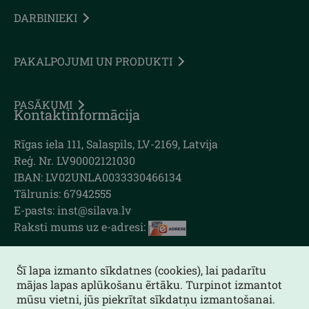
DARBINIEKI
PAKALPOJUMI UN PRODUKTI
PASĀKUMI
Kontaktinformācija
Rīgas iela 111, Salaspils, LV-2169, Latvija
Reģ. Nr. LV90002121030
IBAN: LV02UNLA0033330466134
Tālrunis: 67942555
E-pasts: inst@silava.lv
Raksti mums uz e-adresi:
Šī lapa izmanto sīkdatnes (cookies), lai padarītu
mājas lapas aplūkošanu ērtāku. Turpinot izmantot
Lapas karte
mūsu vietni, jūs piekrītat sīkdatņu izmantošanai.