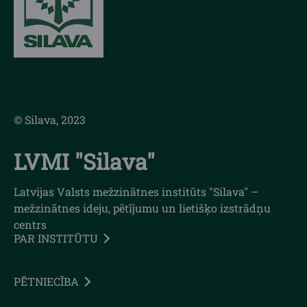
© Silava, 2023
LVMI "Silava"
Latvijas Valsts mežzinātnes institūts "Silava" –
mežzinātnes ideju, pētījumu un lietišķo izstrādņu
centrs
PAR INSTITŪTU
PĒTNIECĪBA