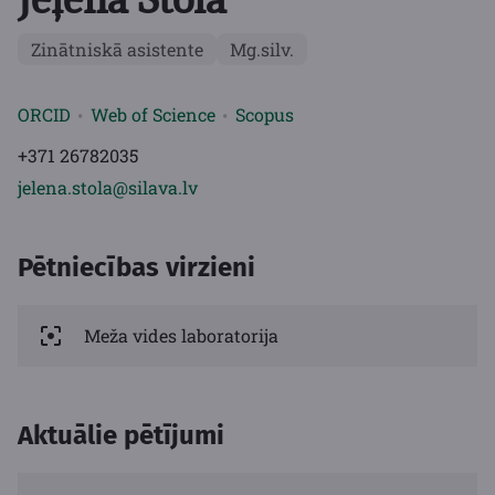
Zinātniskā asistente
Mg.silv.
ORCID
Web of Science
Scopus
+371 26782035
jelena.stola@silava.lv
Pētniecības virzieni
Meža vides laboratorija
Aktuālie pētījumi