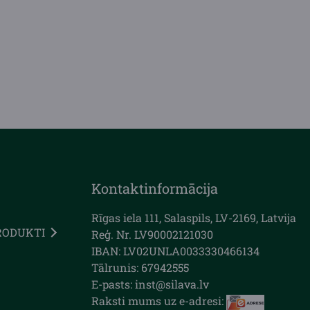
Kontaktinformācija
Rīgas iela 111, Salaspils, LV-2169, Latvija
RODUKTI
Reģ. Nr. LV90002121030
IBAN: LV02UNLA0033330466134
Tālrunis: 67942555
E-pasts: inst@silava.lv
Raksti mums uz e-adresi: