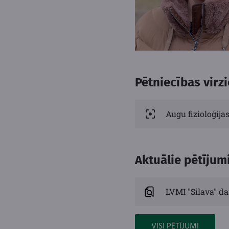
Pētniecības virzi
Augu fizioloģijas
Aktuālie pētījum
LVMI "Silava" da
VISI PĒTĪJUMI