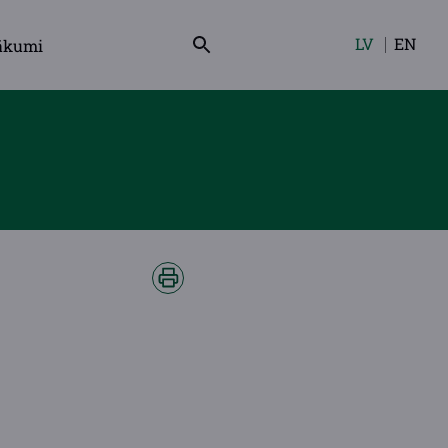
LV
EN
ākumi
Izvēlieties
valodu