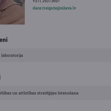
+371 29373697
dace.treigute@silava.lv
eni
 laboratorija
i
rbības un attīstības stratēģijas īstenošana