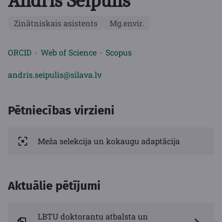
Andris Seipulis
Zinātniskais asistents
Mg.envir.
ORCID
Web of Science
Scopus
andris.seipulis@silava.lv
Pētniecības virzieni
Meža selekcija un kokaugu adaptācija
Aktuālie pētījumi
LBTU doktorantu atbalsta un