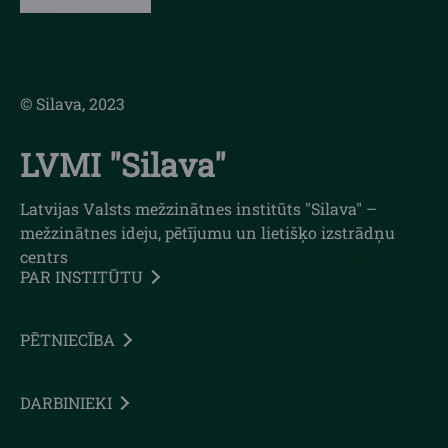
© Silava, 2023
LVMI "Silava"
Latvijas Valsts mežzinātnes institūts "Silava" –
mežzinātnes ideju, pētījumu un lietišķo izstrādņu
centrs
PAR INSTITŪTU
PĒTNIECĪBA
DARBINIEKI