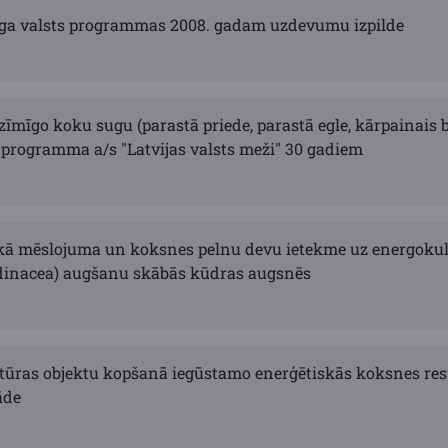
ga valsts programmas 2008. gadam uzdevumu izpilde
īmīgo koku sugu (parastā priede, parastā egle, kārpainais 
 programma a/s "Latvijas valsts meži" 30 gadiem
ā mēslojuma un koksnes pelnu devu ietekme uz energokult
dinacea) augšanu skābās kūdras augsnēs
tūras objektu kopšanā iegūstamo enerģētiskās koksnes re
āde