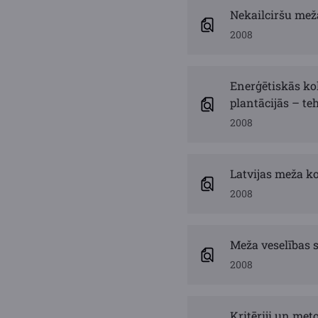
Nekailciršu mež
2008
Enerģētiskās k
plantācijās – te
2008
Latvijas meža k
2008
Meža veselības s
2008
Kritēriji un me