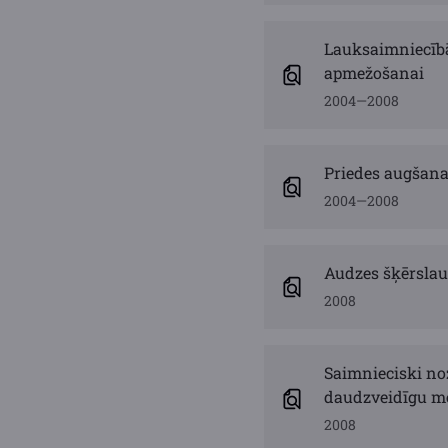
Lauksaimniecībā
apmežošanai
2004—2008
Priedes augšan
2004—2008
Audzes šķērslau
2008
Saimnieciski noz
daudzveidīgu m
2008