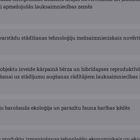
i apmežojušās lauksaimniecības zemēs
varstādu stādīšanas tehnoloģiju mežsaimnieciskais novēr
objektu izveide kārpainā bērza un hibrīdapses reproduktīv
ēšanai uz stādījumu augšanas rādītājiem lauksaimniecības
ju barošanās ekoloģija un parazītu fauna barības ķēdēs
 produktu izmantošanas tehnoloģiju ekonomiskais un eko