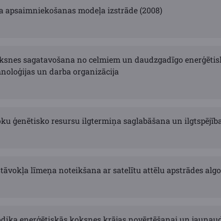
a apsaimniekošanas modeļa izstrāde (2008)
oksnes sagatavošana no celmiem un daudzgadīgo enerģētis
hnoloģijas un darba organizācija
oku ģenētisko resursu ilgtermiņa saglabāšana un ilgtspējī
tāvokļa līmeņa noteikšana ar satelītu attēlu apstrādes alg
todika enerģētiskās koksnes krājas novērtēšanai un jauna