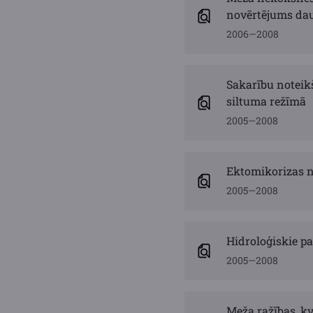
novērtējums da
2006—2008
Sakarību noteik
siltuma režīmā
2005—2008
Ektomikorizas n
2005—2008
Hidroloģiskie p
2005—2008
Meža ražības, k