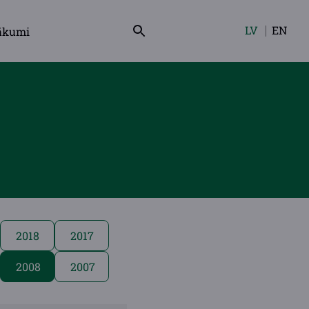
LV
EN
ākumi
Izvēlieties
valodu
2018
2017
2008
2007