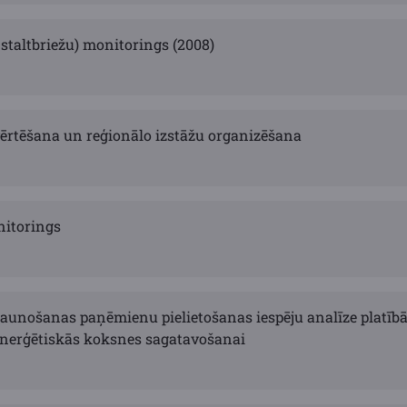
staltbriežu) monitorings (2008)
vērtēšana un reģionālo izstāžu organizēšana
nitorings
aunošanas paņēmienu pielietošanas iespēju analīze platībās
enerģētiskās koksnes sagatavošanai