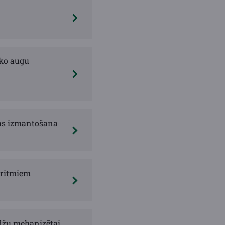
ko augu
bas izmantošana
oritmiem
udžu mehanizētai