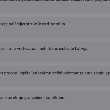
u populācijas struktūras dinamika
resursu vērtēšanas metodikas izstrāde Latvijā
u procesu izpēte lauksaimniecībā neizmantojamo zemju a
ekme uz skuju grauzējiem kaitēkļiem