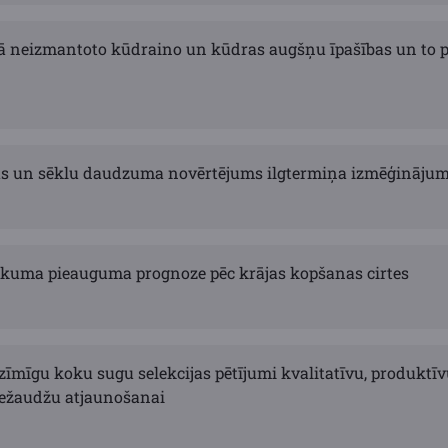
 neizmantoto kūdraino un kūdras augšņu īpašības un to 
as un sēklu daudzuma novērtējums ilgtermiņa izmēģināju
kuma pieauguma prognoze pēc krājas kopšanas cirtes
īmīgu koku sugu selekcijas pētījumi kvalitatīvu, produktīv
ežaudžu atjaunošanai