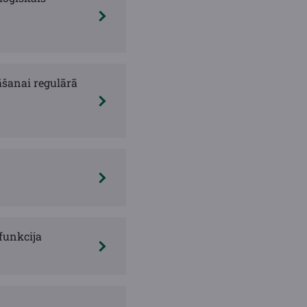
āšanai regulārā
funkcija