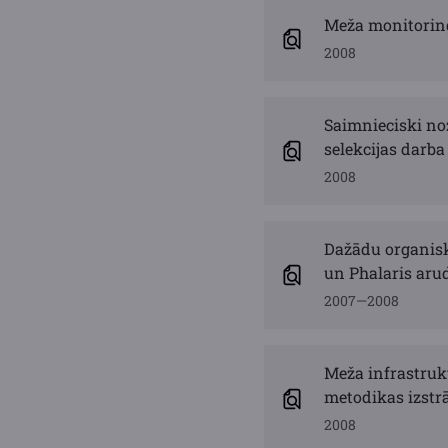
Meža monitorin
2008
Saimnieciski noz
selekcijas darba
2008
Dažādu organisk
un Phalaris aru
2007—2008
Meža infrastruk
metodikas izstr
2008