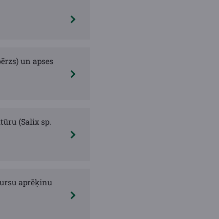
bērzs) un apses
ūru (Salix sp.
sursu aprēķinu