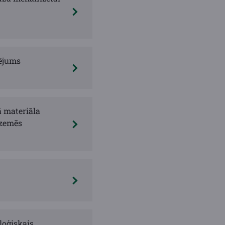
tējums
ā materiāla
 zemēs
loģiskais