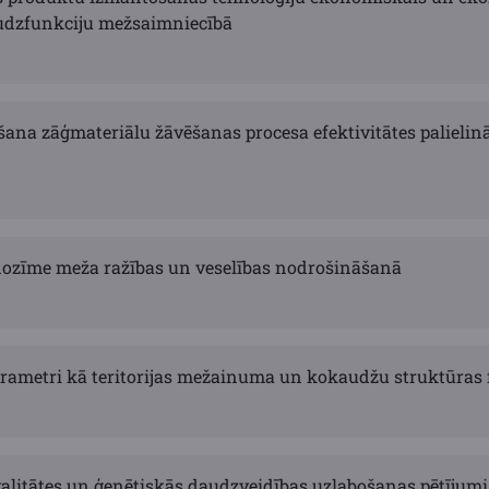
udzfunkciju mežsaimniecībā
šana zāģmateriālu žāvēšanas procesa efektivitātes palielin
ozīme meža ražības un veselības nodrošināšanā
arametri kā teritorijas mežainuma un kokaudžu struktūras 
valitātes un ģenētiskās daudzveidības uzlabošanas pētījumi