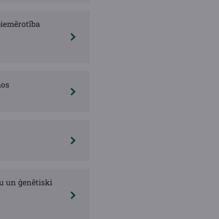
piemērotība
mos
u un ģenētiski