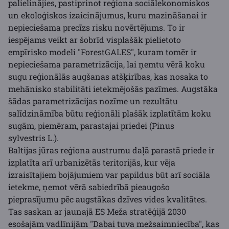
palielinājies, pastiprinot reģiona sociālekonomiskos
un ekoloģiskos izaicinājumus, kuru mazināšanai ir
nepieciešama precīzs risku novērtējums. To ir
iespējams veikt ar šobrīd visplašāk pielietoto
empīrisko modeli "ForestGALES", kuram tomēr ir
nepieciešama parametrizācija, lai ņemtu vērā koku
sugu reģionālās augšanas atšķirības, kas nosaka to
mehānisko stabilitāti ietekmējošās pazīmes. Augstāka
šādas parametrizācijas nozīme un rezultātu
salīdzināmība būtu reģionāli plašāk izplatītām koku
sugām, piemēram, parastajai priedei (Pinus
sylvestris L.).
Baltijas jūras reģiona austrumu daļā parastā priede ir
izplatīta arī urbanizētās teritorijās, kur vēja
izraisītajiem bojājumiem var papildus būt arī sociāla
ietekme, ņemot vērā sabiedrībā pieaugošo
pieprasījumu pēc augstākas dzīves vides kvalitātes.
Tas saskan ar jaunajā ES Meža stratēģijā 2030
esošajām vadlīnijām "Dabai tuva mežsaimniecība", kas