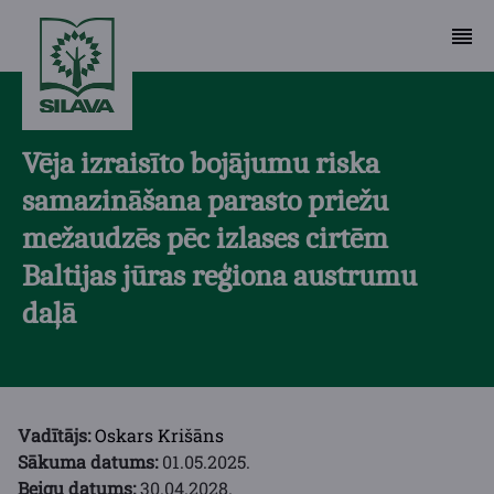
Vēja izraisīto bojājumu riska
samazināšana parasto priežu
mežaudzēs pēc izlases cirtēm
Baltijas jūras reģiona austrumu
daļā
Vadītājs:
Oskars Krišāns
Sākuma datums:
01.05.2025.
Beigu datums:
30.04.2028.