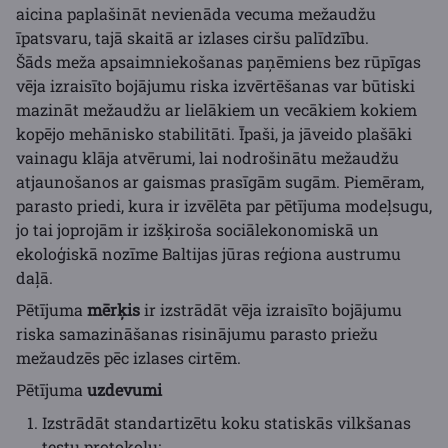
aicina paplašināt nevienāda vecuma mežaudžu
īpatsvaru, tajā skaitā ar izlases ciršu palīdzību.
Šāds meža apsaimniekošanas paņēmiens bez rūpīgas
vēja izraisīto bojājumu riska izvērtēšanas var būtiski
mazināt mežaudžu ar lielākiem un vecākiem kokiem
kopējo mehānisko stabilitāti. Īpaši, ja jāveido plašāki
vainagu klāja atvērumi, lai nodrošinātu mežaudžu
atjaunošanos ar gaismas prasīgām sugām. Piemēram,
parasto priedi, kura ir izvēlēta par pētījuma modeļsugu,
jo tai joprojām ir izšķiroša sociālekonomiskā un
ekoloģiskā nozīme Baltijas jūras reģiona austrumu
daļā.
Pētījuma
mērķis
ir izstrādāt vēja izraisīto bojājumu
riska samazināšanas risinājumu parasto priežu
mežaudzēs pēc izlases cirtēm.
Pētījuma
uzdevumi
Izstrādāt standartizētu koku statiskās vilkšanas
testu protokolu;