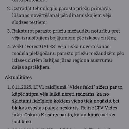
Izstrādāt tehnoloģiju parasto priežu primārās
lūšanas novērtēšanai pēc dinamiskajiem vēja
slodzes testiem;
Raksturot parasto priežu mežaudžu noturību pret
vēja izraisītajiem bojājumiem pēc izlases cirtēm;
Veikt "ForestGALES" vēja riska novērtēšanas
modeļa pielāgošanu parasto priežu mežaudzēm pēc
izlases cirtēm Baltijas jūras reģiona austrumu
daļas apstākļiem.
Aktualitātes
8.11.2025. LTV1 raidījumā "Vides fakti"
sižets par to,
kāpēc stipra vēja laikā nereti redzams, ka no
šķietami līdzīgiem kokiem viens tiek nogāzts, bet
blakus esošais paliek neskarts
. Relīze
LTV Vides
fakti: Oskars Krišāns par to, kā un kāpēc vētrās
lūst koki
.