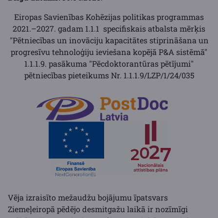
Eiropas Savienības Kohēzijas politikas programmas
2021.–2027. gadam 1.1.1 specifiskais atbalsta mērķis
"Pētniecības un inovāciju kapacitātes stiprināšana un
progresīvu tehnoloģiju ieviešana kopējā P&A sistēmā"
1.1.1.9. pasākuma "Pēcdoktorantūras pētījumi"
pētniecības pieteikums Nr. 1.1.1.9/LZP/1/24/035
Vēja izraisīto mežaudžu bojājumu īpatsvars
Ziemeļeiropā pēdējo desmitgažu laikā ir nozīmīgi