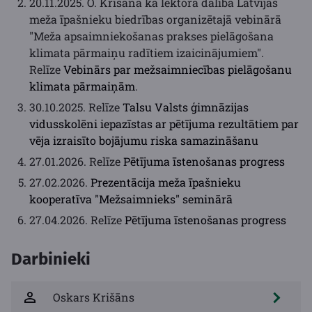
20.11.2025. O. Krišāna kā lektora dalība Latvijas
meža īpašnieku biedrības organizētajā vebinārā
"Meža apsaimniekošanas prakses pielāgošana
klimata pārmaiņu radītiem izaicinājumiem".
Relīze
Vebinārs par mežsaimniecības pielāgošanu
klimata pārmaiņām
.
30.10.2025. Relīze
Talsu Valsts ģimnāzijas
vidusskolēni iepazīstas ar pētījuma rezultātiem par
vēja izraisīto bojājumu riska samazināšanu
27.01.2026. Relīze
Pētījuma īstenošanas progress
27.02.2026.
Prezentācija meža īpašnieku
kooperatīva "Mežsaimnieks" seminārā
27.04.2026. Relīze
Pētījuma īstenošanas progress
Darbinieki
Oskars Krišāns