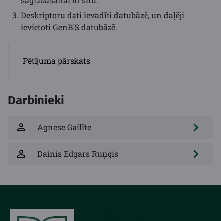
saglabāšanai in situ.
Deskriptoru dati ievadīti datubāzē, un daļēji
ievietoti GenBIS datubāzē.
Pētījuma pārskats
Darbinieki
Agnese Gailīte
Dainis Edgars Ruņģis