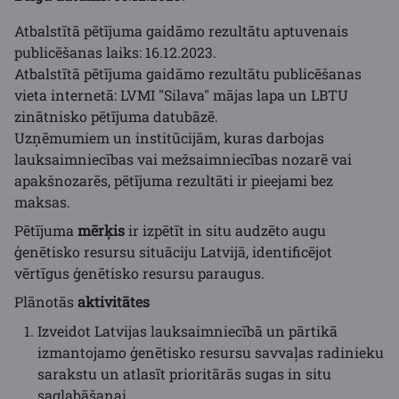
Atbalstītā pētījuma gaidāmo rezultātu aptuvenais
publicēšanas laiks: 16.12.2023.
Atbalstītā pētījuma gaidāmo rezultātu publicēšanas
vieta internetā: LVMI "Silava" mājas lapa un LBTU
zinātnisko pētījuma datubāzē.
Uzņēmumiem un institūcijām, kuras darbojas
lauksaimniecības vai mežsaimniecības nozarē vai
apakšnozarēs, pētījuma rezultāti ir pieejami bez
maksas.
Pētījuma
mērķis
ir izpētīt in situ audzēto augu
ģenētisko resursu situāciju Latvijā, identificējot
vērtīgus ģenētisko resursu paraugus.
Plānotās
aktivitātes
Izveidot Latvijas lauksaimniecībā un pārtikā
izmantojamo ģenētisko resursu savvaļas radinieku
sarakstu un atlasīt prioritārās sugas in situ
saglabāšanai.