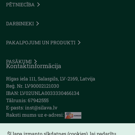
PĒTNIECĪBA
DARBINIEKI
PAKALPOJUMI UN PRODUKTI
PASĀKUMI
Kontaktinformācija
Rīgas iela 111, Salaspils, LV-2169, Latvija
Reģ. Nr. LV90002121030
IBAN: LV02UNLA0033330466134
Tālrunis: 67942555
E-pasts: inst@silava.lv
Raksti mums uz e-adresi:
Šī lapa izmanto sīkdatnes (cookies), lai padarītu