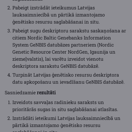
Pabeigt izstrādāt ieteikumus Latvijas
lauksaimniecībā un pārtikā izmantojamo
ģenētisko resursu saglabāšanai in situ.
Pabeigt sugu deskriptoru sarakstu saskaņošana ar
citiem Nordic Baltic Genebanks Information
System GeNBIS datubāzes partneriem (Nordic
Genetic Resource Center NordGen, Igaunija un
ziemeļvalstis), lai varētu izveidot vienotu
deskriptora sarakstu GeNBIS datubāzē.
Turpināt Latvijas ģenētisko resursu deskriptora
datu apkopošanu un ievadīšanu GeNBIS datubāzē.
Sasniedzamie
rezultāti
Izveidots savvaļas radinieku saraksts un
prioritārās sugas in situ saglabāšanai atlasītas.
Izstrādāti ieteikumi Latvijas lauksaimniecībā un
pārtikā izmantojamo ģenētisko resursu