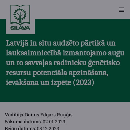
Latvijā in situ audzēto pārtikā un
lauksaimniecībā izmantojamo augu
un to savvaļas radinieku ģenētisko
resursu potenciāla apzināšana,
ievākšana un izpēte (2023)
Vadītājs:
Dainis Edgars Ruņģis
Sākuma datums:
02.01.2023.
Beigu datums:
05.12.2023.