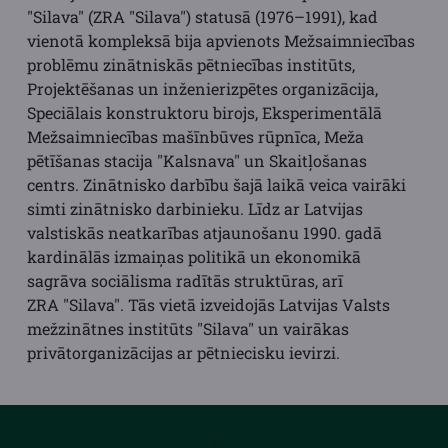
"Silava" (ZRA "Silava") statusā (1976–1991), kad
vienotā kompleksā bija apvienots Mežsaimniecības
problēmu zinātniskās pētniecības institūts,
Projektēšanas un inženierizpētes organizācija,
Speciālais konstruktoru birojs, Eksperimentālā
Mežsaimniecības mašīnbūves rūpnīca, Meža
pētīšanas stacija "Kalsnava" un Skaitļošanas
centrs. Zinātnisko darbību šajā laikā veica vairāki
simti zinātnisko darbinieku. Līdz ar Latvijas
valstiskās neatkarības atjaunošanu 1990. gadā
kardinālās izmaiņas politikā un ekonomikā
sagrāva sociālisma radītās struktūras, arī
ZRA "Silava". Tās vietā izveidojās Latvijas Valsts
mežzinātnes institūts "Silava" un vairākas
privātorganizācijas ar pētniecisku ievirzi.