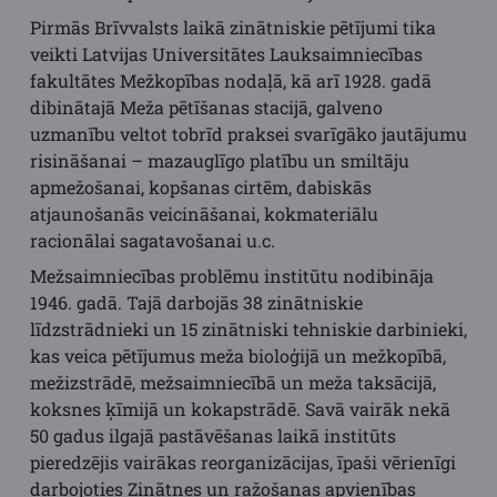
Pirmās Brīvvalsts laikā zinātniskie pētījumi tika
veikti Latvijas Universitātes Lauksaimniecības
fakultātes Mežkopības nodaļā, kā arī 1928. gadā
dibinātajā Meža pētīšanas stacijā, galveno
uzmanību veltot tobrīd praksei svarīgāko jautājumu
risināšanai – mazauglīgo platību un smiltāju
apmežošanai, kopšanas cirtēm, dabiskās
atjaunošanās veicināšanai, kokmateriālu
racionālai sagatavošanai u.c.
Mežsaimniecības problēmu institūtu nodibināja
1946. gadā. Tajā darbojās 38 zinātniskie
līdzstrādnieki un 15 zinātniski tehniskie darbinieki,
kas veica pētījumus meža bioloģijā un mežkopībā,
mežizstrādē, mežsaimniecībā un meža taksācijā,
koksnes ķīmijā un kokapstrādē. Savā vairāk nekā
50 gadus ilgajā pastāvēšanas laikā institūts
pieredzējis vairākas reorganizācijas, īpaši vērienīgi
darbojoties Zinātnes un ražošanas apvienības