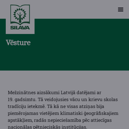
Vēsture
Mežzinātnes aizsākumi Latvijā datējami ar
19. gadsimtu. Tā veidojusies vācu un krievu skolas
tradīciju ietekmē. Tā kā ne visas atziņas bija
piemērojamas vietējiem klimatiski ģeogrāfiskajiem
apstākļiem, radās nepieciešamība pēc attiecīgas
nacionālas pētnieciskās institūcijas.