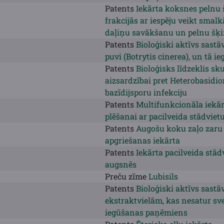
Patents
Iekārta koksnes pelnu š
frakcijās ar iespēju veikt smal
daļiņu savākšanu un pelnu šķ
Patents
Bioloģiski aktīvs sastā
puvi (Botrytis cinerea), un tā 
Patents
Bioloģisks līdzeklis s
aizsardzībai pret Heterobasidi
bazīdijsporu infekciju
Patents
Multifunkcionāla iekār
plēšanai ar pacilveida stādvie
Patents
Augošu koku zaļo zaru
apgriešanas iekārta
Patents
Iekārta pacilveida stā
augsnēs
Preču zīme
Lubisils
Patents
Bioloģiski aktīvs sast
ekstraktvielām, kas nesatur sv
iegūšanas paņēmiens