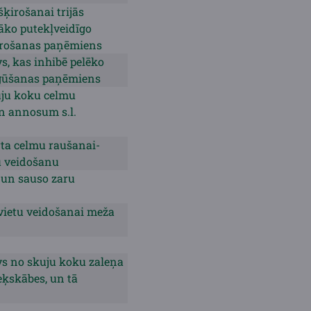
ķirošanai trijās
kāko putekļveidīgo
irošanas paņēmiens
vs, kas inhibē pelēko
iegūšanas paņēmiens
kuju koku celmu
on annosum s.l.
ta celmu raušanai-
tu veidošanu
 un sauso zaru
dvietu veidošanai meža
āvs no skuju koku zaleņa
eķskābes, un tā