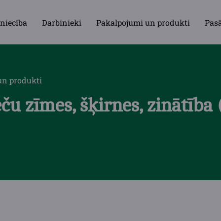
niecība
Darbinieki
Pakalpojumi un produkti
Pas
un produkti
eču zīmes, šķirnes, zinātība