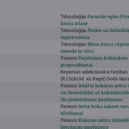
Tehnoloģija
Parastās egles (Pice
klonu atlase
Tehnoloģija
Ābeles un baltalk
izgatavošana
Tehnoloģija
Bērza klonu rūpni
metode in vitro
Patents
Paņēmiens kokaudzes v
prognozēšanai
Kopienas selekcionāra tiesības
(R.
I.
Schröd. ex Regel) Dode šķirn
Patents
Iekārta koksnes pelnu 
un demontāžai uz kokmateriālu
tās pielietošanas paņēmiens
Patents
Ierīce koku saknes sa
blīvēšanai
Patents
Koksnes pelnu izkliedē
lietošanas paņēmiens