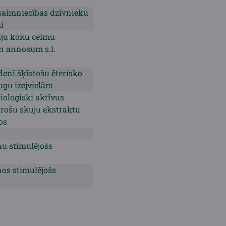
saimniecības dzīvnieku
i
kuju koku celmu
on annosum s.l.
enī šķīstošu ēterisko
ugu izejvielām
ioloģiski aktīvus
rošu skuju ekstraktu
os
u stimulējošs
os stimulējošs