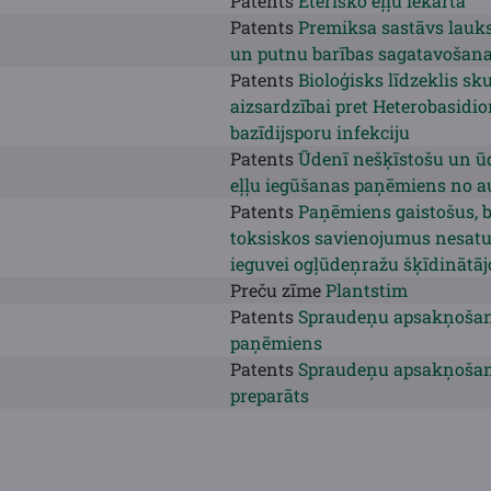
Patents
Ēterisko eļļu iekārta
Patents
Premiksa sastāvs lauk
un putnu barības sagatavošana
Patents
Bioloģisks līdzeklis s
aizsardzībai pret Heterobasidi
bazīdijsporu infekciju
Patents
Ūdenī nešķīstošu un ūd
eļļu iegūšanas paņēmiens no a
Patents
Paņēmiens gaistošus, b
toksiskos savienojumus nesatu
ieguvei ogļūdeņražu šķīdinātāj
Preču zīme
Plantstim
Patents
Spraudeņu apsakņošan
paņēmiens
Patents
Spraudeņu apsakņošan
preparāts