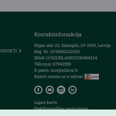
Kontaktinformācija
Rīgas iela 111, Salaspils, LV-2169, Latvija
RODUKTI
Reģ. Nr. LV90002121030
IBAN: LV02UNLA0033330466134
Tālrunis: 67942555
E-pasts: inst@silava.lv
Raksti mums uz e-adresi:
Lapas karte
Piekļūstamības paziņojums