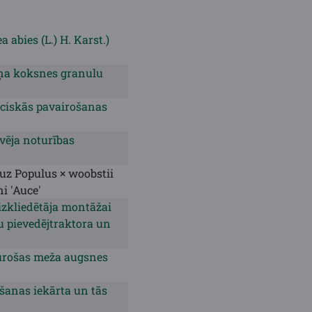
a abies (L.) H. Karst.)
šņa koksnes granulu
eciskās pavairošanas
ēja noturības
 uz Populus × woobstii
i 'Auce'
izkliedētāja montāžai
 pievedējtraktora un
turošas meža augsnes
šanas iekārta un tās