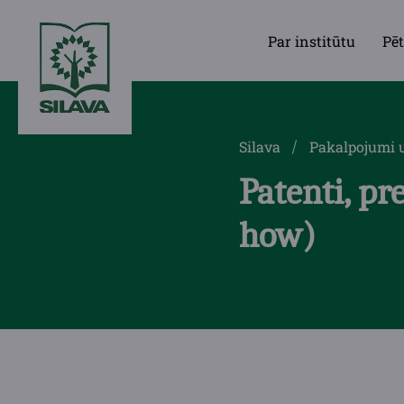
Par institūtu
Pēt
Silava
Pakalpojumi 
Patenti, pr
how)