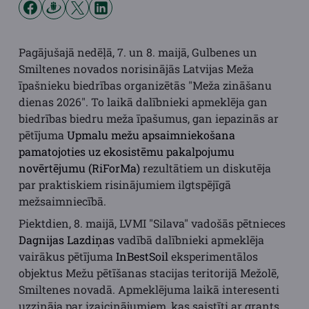
Pagājušajā nedēļā, 7. un 8. maijā, Gulbenes un
Smiltenes novados norisinājās Latvijas Meža
īpašnieku biedrības organizētās "Meža zināšanu
dienas 2026". To laikā dalībnieki apmeklēja gan
biedrības biedru meža īpašumus, gan iepazinās ar
pētījuma
Upmalu mežu apsaimniekošana
pamatojoties uz ekosistēmu pakalpojumu
novērtējumu (RiForMa)
rezultātiem un diskutēja
par praktiskiem risinājumiem ilgtspējīgā
mežsaimniecībā.
Piektdien, 8. maijā, LVMI "Silava" vadošās pētnieces
Dagnijas Lazdiņas
vadībā dalībnieki apmeklēja
vairākus pētījuma
InBestSoil
eksperimentālos
objektus Mežu pētīšanas stacijas teritorijā Mežolē,
Smiltenes novadā. Apmeklējuma laikā interesenti
uzzināja par izaicinājumiem, kas saistīti ar grants