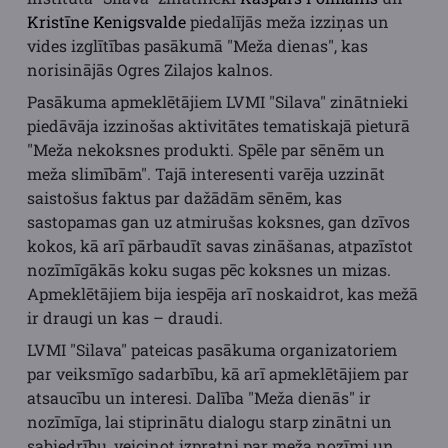
Kristīne Kenigsvalde
piedalījās meža izziņas un
vides izglītības pasākumā "Meža dienas", kas
norisinājās Ogres Zilajos kalnos.
Pasākuma apmeklētājiem LVMI "Silava" zinātnieki
piedāvāja izzinošas aktivitātes tematiskajā pieturā
"Meža nekoksnes produkti. Spēle par sēnēm un
meža slimībām". Tajā interesenti varēja uzzināt
saistošus faktus par dažādām sēnēm, kas
sastopamas gan uz atmirušas koksnes, gan dzīvos
kokos, kā arī pārbaudīt savas zināšanas, atpazīstot
nozīmīgākās koku sugas pēc koksnes un mizas.
Apmeklētājiem bija iespēja arī noskaidrot, kas mežā
ir draugi un kas – draudi.
LVMI "Silava" pateicas pasākuma organizatoriem
par veiksmīgo sadarbību, kā arī apmeklētājiem par
atsaucību un interesi. Dalība "Meža dienās" ir
nozīmīga, lai stiprinātu dialogu starp zinātni un
sabiedrību, veicinot izpratni par meža nozīmi un