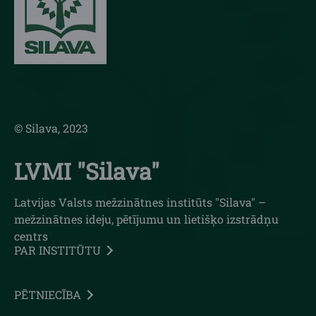
© Silava, 2023
LVMI "Silava"
Latvijas Valsts mežzinātnes institūts "Silava" –
mežzinātnes ideju, pētījumu un lietišķo izstrādņu
centrs
PAR INSTITŪTU
PĒTNIECĪBA