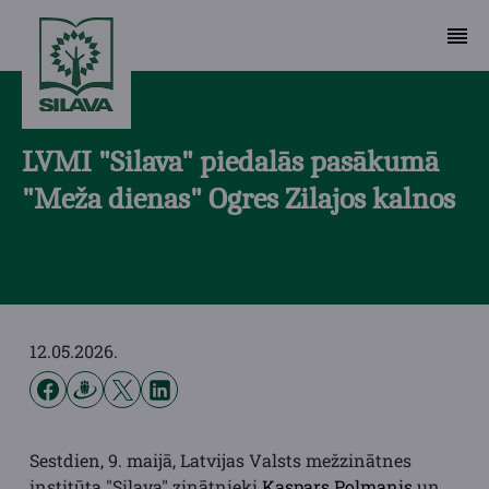
LVMI "Silava" piedalās pasākumā
"Meža dienas" Ogres Zilajos kalnos
12.05.2026.
Sestdien, 9. maijā, Latvijas Valsts mežzinātnes
institūta "Silava" zinātnieki
Kaspars Polmanis
un