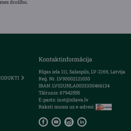
smes drošību.
Kontaktinformācija
Rīgas iela 111, Salaspils, LV-2169, Latvija
RODUKTI
Reģ. Nr. LV90002121030
IBAN: LV02UNLA0033330466134
Tālrunis: 67942555
E-pasts: inst@silava.lv
Raksti mums uz e-adresi: