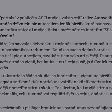
portals.lv
publicēta AS "Latvijas valsts ceļi" relīze
Autovadīt
tundās dzīvnieki pie autoceļiem iznāk biežāk
, kurā par sav
mentāru sniedz Latvijas Valsts mežzinātnes institūta "Sila
 Ozoliņš
.
dro, ka savvaļas dzīvnieku atrašanās autoceļu tuvumā ir cie
 un barošanās paradumiem. Daudzas sugas dodas baroties 
s tieši pie autoceļiem, savukārt tiem seko arī plēsēji. Paau
mežs atrodas vienā, bet lauks – otrā ceļa pusē, jo dzīvniekie
etās.
ši raksturīgas šādas situācijas ir stirnām – vienai no bie
Ik gadu satiksmē tiek notriektas vairāk nekā tūkstotis stirn
jā nomedīto stirnu skaita. Tas liecina, ka Latvijā stirnu pop
 mežmalās, ceļu tuvumā vai regulāri šķērso ceļus, dodoties 
epieciešamību pielāgot braukšanas paradumus sezonālajiem