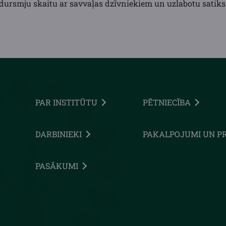
adursmju skaitu ar savvaļas dzīvniekiem un uzlabotu satik
PAR INSTITŪTU
PĒTNIECĪBA
DARBINIEKI
PAKALPOJUMI UN P
PASĀKUMI