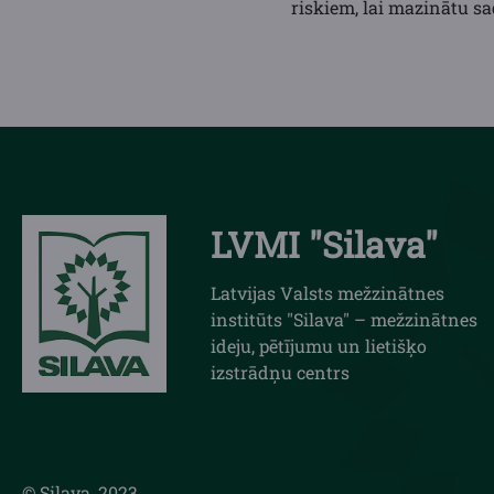
riskiem, lai mazinātu s
LVMI "Silava"
Latvijas Valsts mežzinātnes
institūts "Silava" – mežzinātnes
ideju, pētījumu un lietišķo
izstrādņu centrs
© Silava, 2023