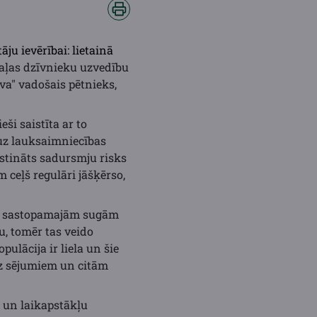
āju ievērībai: lietainā
vaļas dzīvnieku uzvedību
va" vadošais pētnieks,
ši saistīta ar to
uz lauksaimniecības
gstināts sadursmju risks
m ceļš regulāri jāšķērso,
žāk sastopamajām sugām
u, tomēr tas veido
ulācija ir liela un šie
uz sējumiem un citām
 un laikapstākļu