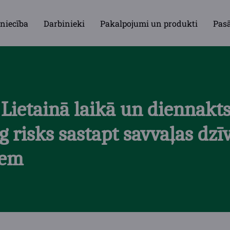
niecība
Darbinieki
Pakalpojumi un produkti
Pas
 Lietainā laikā un diennakt
g risks sastapt savvaļas dz
iem