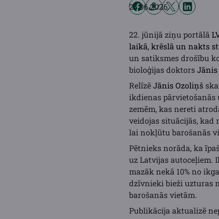
25.06.2026.
22. jūnijā ziņu portālā
LV
laikā, krēslā un nakts s
un satiksmes drošību ko
bioloģijas doktors
Jānis
Relīzē
Jānis Ozoliņš
skai
ikdienas pārvietošanās
zemēm, kas nereti atroda
veidojas situācijās, kad 
lai nokļūtu barošanās vi
Pētnieks norāda, ka īpa
uz Latvijas autoceļiem. 
mazāk nekā 10% no ikgadē
dzīvnieki bieži uzturas
barošanās vietām.
Publikācija aktualizē n