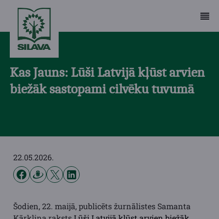
Kas Jauns: Lūši Latvijā kļūst arvien
biežāk sastopami cilvēku tuvumā
22.05.2026.
Šodien, 22. maijā, publicēts žurnālistes Samanta
Kārkliņa raksts
Lūši Latvijā kļūst arvien biežāk