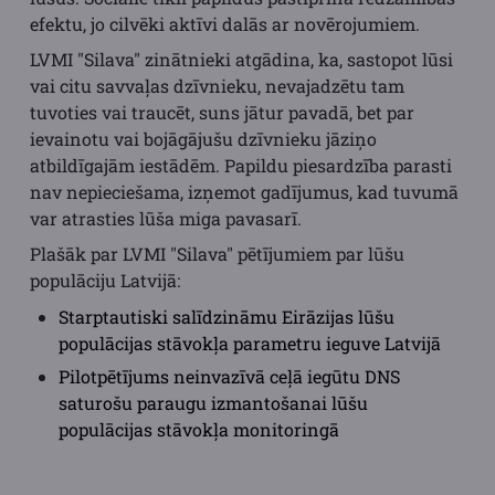
efektu, jo cilvēki aktīvi dalās ar novērojumiem.
LVMI "Silava" zinātnieki atgādina, ka, sastopot lūsi
vai citu savvaļas dzīvnieku, nevajadzētu tam
tuvoties vai traucēt, suns jātur pavadā, bet par
ievainotu vai bojāgājušu dzīvnieku jāziņo
atbildīgajām iestādēm. Papildu piesardzība parasti
nav nepieciešama, izņemot gadījumus, kad tuvumā
var atrasties lūša miga pavasarī.
Plašāk par LVMI "Silava" pētījumiem par lūšu
populāciju Latvijā:
Starptautiski salīdzināmu Eirāzijas lūšu
populācijas stāvokļa parametru ieguve Latvijā
Pilotpētījums neinvazīvā ceļā iegūtu DNS
saturošu paraugu izmantošanai lūšu
populācijas stāvokļa monitoringā