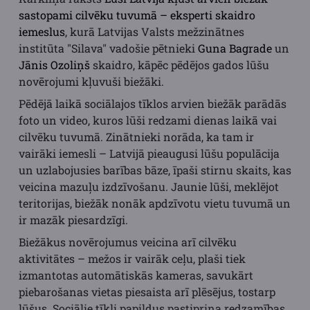
sastopami cilvēku tuvumā – eksperti skaidro
iemeslus
, kurā Latvijas Valsts mežzinātnes
institūta "Silava" vadošie pētnieki
Guna Bagrade
un
Jānis Ozoliņš
skaidro, kāpēc pēdējos gados lūšu
novērojumi kļuvuši biežāki.
Pēdējā laikā sociālajos tīklos arvien biežāk parādās
foto un video, kuros lūši redzami dienas laikā vai
cilvēku tuvumā. Zinātnieki norāda, ka tam ir
vairāki iemesli – Latvijā pieaugusi lūšu populācija
un uzlabojusies barības bāze, īpaši stirnu skaits, kas
veicina mazuļu izdzīvošanu. Jaunie lūši, meklējot
teritorijas, biežāk nonāk apdzīvotu vietu tuvumā un
ir mazāk piesardzīgi.
Biežākus novērojumus veicina arī cilvēku
aktivitātes – mežos ir vairāk ceļu, plaši tiek
izmantotas automātiskās kameras, savukārt
piebarošanas vietas piesaista arī plēsējus, tostarp
lūšus. Sociālie tīkli papildus pastiprina redzamības